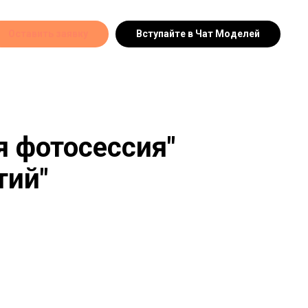
Оставить заявку
Вступайте в Чат Моделей
я фотосессия"
тий"