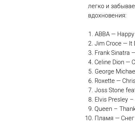
легко и забывае
вдохновения:
ABBA — Happy
Jim Croce — It
Frank Sinatra —
Celine Dion — 
George Michae
Roxette — Chri
Joss Stone fea
Elvis Presley 
Queen – Thank 
Пламя — Снег