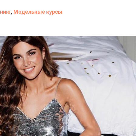
анию
,
Модельные курсы