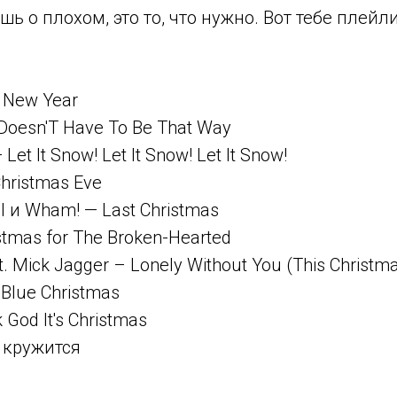
шь о плохом, это то, что нужно. Вот тебе плейл
 New Year
 Doesn'T Have To Be That Way
 Let It Snow! Let It Snow! Let It Snow!
Christmas Eve
l и Wham! — Last Christmas
stmas for The Broken-Hearted
t. Mick Jagger – Lonely Without You (This Christm
– Blue Christmas
God It's Christmas
 кружится