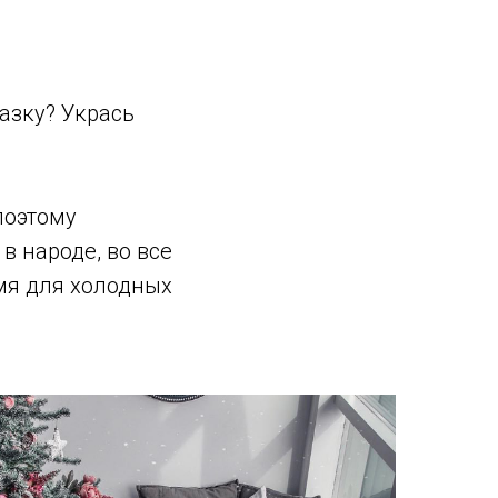
казку? Укрась
поэтому
т в народе, во все
емя для холодных