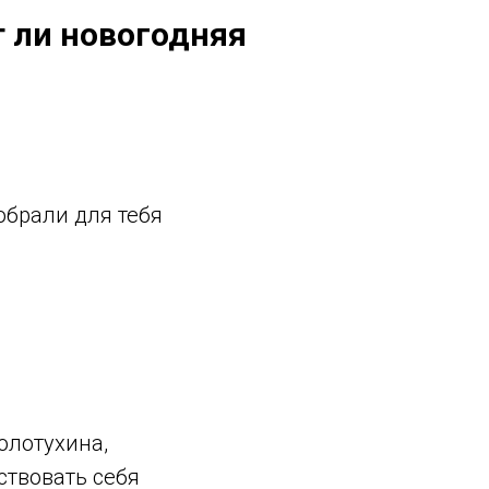
т ли новогодняя
обрали для тебя
олотухина,
ствовать себя