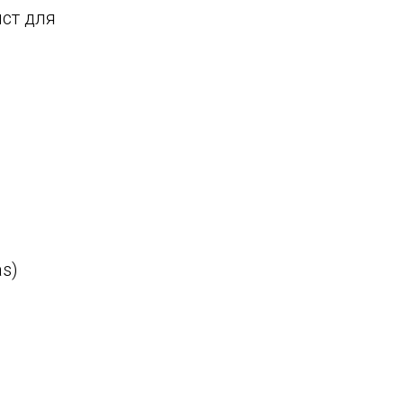
ист для
as)